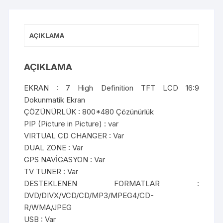
AÇIKLAMA
AÇIKLAMA
EKRAN : 7 High Definition TFT LCD 16:9
Dokunmatik Ekran
ÇÖZÜNÜRLÜK : 800*480 Çözünürlük
PIP (Picture in Picture) : var
VIRTUAL CD CHANGER : Var
DUAL ZONE : Var
GPS NAVİGASYON : Var
TV TUNER : Var
DESTEKLENEN FORMATLAR :
DVD/DIVX/VCD/CD/MP3/MPEG4/CD-
R/WMA/JPEG
USB : Var