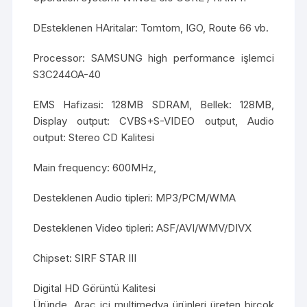
DEsteklenen HAritalar: Tomtom, IGO, Route 66 vb.
Processor: SAMSUNG high performance işlemci
S3C244OA-40
EMS Hafizasi: 128MB SDRAM, Bellek: 128MB,
Display output: CVBS+S-VIDEO output, Audio
output: Stereo CD Kalitesi
Main frequency: 600MHz,
Desteklenen Audio tipleri: MP3/PCM/WMA
Desteklenen Video tipleri: ASF/AVI/WMV/DIVX
Chipset: SIRF STAR III
Digital HD Görüntü Kalitesi
Üründe, Araç içi multimedya ürünleri üreten birçok