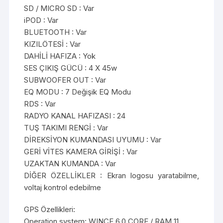
SD / MICRO SD : Var
iPOD : Var
BLUETOOTH : Var
KIZILÖTESİ : Var
DAHİLİ HAFIZA : Yok
SES ÇIKIŞ GÜCÜ : 4 X 45w
SUBWOOFER OUT : Var
EQ MODU : 7 Değişik EQ Modu
RDS : Var
RADYO KANAL HAFIZASI : 24
TUŞ TAKIMI RENGİ : Var
DİREKSİYON KUMANDASI UYUMU : Var
GERİ VİTES KAMERA GİRİŞİ : Var
UZAKTAN KUMANDA : Var
DİĞER ÖZELLİKLER : Ekran logosu yaratabilme,
voltaj kontrol edebilme
GPS Özellikleri:
Operation system: WINCE 6.0 CORE / RAM 11