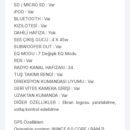
SD / MICRO SD : Var
iPOD : Var
BLUETOOTH : Var
KIZILÖTESİ : Var
DAHİLİ HAFIZA : Yok
SES ÇIKIŞ GÜCÜ : 4 X 45w
SUBWOOFER OUT : Var
EQ MODU : 7 Değişik EQ Modu
RDS : Var
RADYO KANAL HAFIZASI : 24
TUŞ TAKIMI RENGİ : Var
DİREKSİYON KUMANDASI UYUMU : Var
GERİ VİTES KAMERA GİRİŞİ : Var
UZAKTAN KUMANDA : Var
DİĞER ÖZELLİKLER : Ekran logosu yaratabilme,
voltaj kontrol edebilme
GPS Özellikleri:
Operation system: WINCE 6.0 CORE / RAM 11