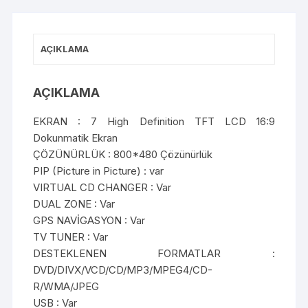
AÇIKLAMA
AÇIKLAMA
EKRAN : 7 High Definition TFT LCD 16:9
Dokunmatik Ekran
ÇÖZÜNÜRLÜK : 800*480 Çözünürlük
PIP (Picture in Picture) : var
VIRTUAL CD CHANGER : Var
DUAL ZONE : Var
GPS NAVİGASYON : Var
TV TUNER : Var
DESTEKLENEN FORMATLAR :
DVD/DIVX/VCD/CD/MP3/MPEG4/CD-
R/WMA/JPEG
USB : Var