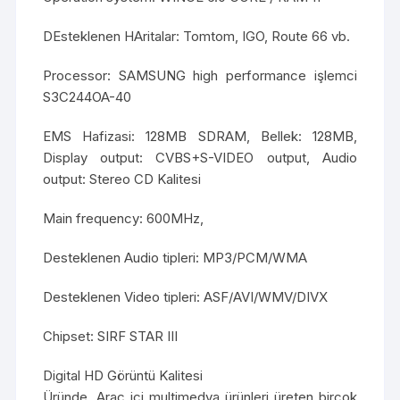
DEsteklenen HAritalar: Tomtom, IGO, Route 66 vb.
Processor: SAMSUNG high performance işlemci
S3C244OA-40
EMS Hafizasi: 128MB SDRAM, Bellek: 128MB,
Display output: CVBS+S-VIDEO output, Audio
output: Stereo CD Kalitesi
Main frequency: 600MHz,
Desteklenen Audio tipleri: MP3/PCM/WMA
Desteklenen Video tipleri: ASF/AVI/WMV/DIVX
Chipset: SIRF STAR III
Digital HD Görüntü Kalitesi
Üründe, Araç içi multimedya ürünleri üreten birçok