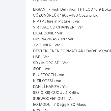
EKRAN : 7 High Definition TFT LCD 16:9 Doku
ÇÖZÜNÜRLÜK : 800*480 Çözünürlük
PIP (Picture in Picture) : var
VIRTUAL CD CHANGER : Var
DUAL ZONE : Var
GPS NAVİGASYON : Var
TV TUNER : Var
DESTEKLENEN FORMATLAR : DVD/DIVX/V
USB : Var
SD / MICRO SD : Var
iPOD : Var
BLUETOOTH : Var
KIZILÖTESİ : Var
DAHİLİ HAFIZA : Yok
SES ÇIKIŞ GÜCÜ : 4 X 45w
SUBWOOFER OUT : Var
EQ MODU : 7 Değişik EQ Modu
RDS : Var