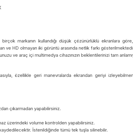
X
n birçok markanın kullandığı düşük çözünürlüklü ekranlara göre
lan ve HD olmayan iki görüntü arasında netlik farkı gösterilmekted
nuzu ve araç içi multimedya cihazınızın beklentilerinizi tam anlam
sıyla, özellikle geri manevralarda ekrandan geriyi izleyebilme
dan çıkarmadan yapabilirsiniz.
az üzerindeki volume kontrolden yapabilirsiniz.
dedilecektir. İstenildiğinde tümü tek tuşla silinebilir.