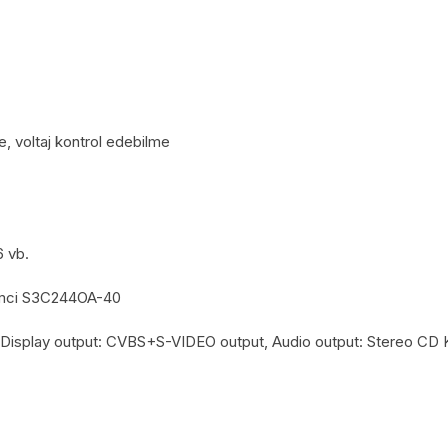
 voltaj kontrol edebilme
6 vb.
emci S3C244OA-40
isplay output: CVBS+S-VIDEO output, Audio output: Stereo CD K