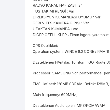
RADYO KANAL HAFIZASI : 24
TUŞ TAKIMI RENGİ : Var
DİREKSİYON KUMANDASI UYUMU : Var
GERİ VİTES KAMERA GİRİŞİ : Var
UZAKTAN KUMANDA : Var
DİĞER ÖZELLİKLER : Ekran logosu yaratabilme,
GPS Özellikleri:
Operation system: WINCE 6.0 CORE / RAM 11
DEsteklenen HAritalar: Tomtom, IGO, Route 6
Processor: SAMSUNG high performance işl
EMS Hafizasi: 128MB SDRAM, Bellek: 128MB, D
Main frequency: 600MHz,
Desteklenen Audio tipleri: MP3/PCM/WMA