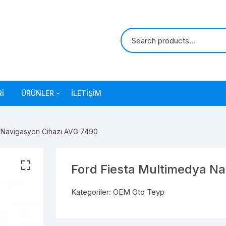
I
ÜRÜNLER
İLETIŞIM
OEM Oto Teyp
a Navigasyon Cihazı AVG 7490
Ford Fiesta Multimedya N
Kategoriler:
OEM Oto Teyp