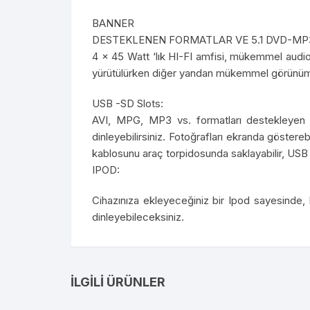
BANNER
DESTEKLENEN FORMATLAR VE 5.1 DVD-MP
4 x 45 Watt ‘lık HI-FI amfisi, mükemmel audio v
yürütülürken diğer yandan mükemmel görünüml
USB -SD Slots:
AVI, MPG, MP3 vs. formatları destekleyen b
dinleyebilirsiniz. Fotoğrafları ekranda gösterebi
kablosunu araç torpidosunda saklayabilir, USB d
IPOD:
Cihazınıza ekleyeceğiniz bir Ipod sayesinde, 
dinleyebileceksiniz.
İLGILI ÜRÜNLER