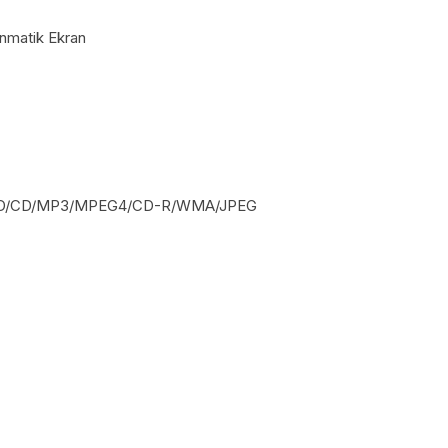
nmatik Ekran
CD/CD/MP3/MPEG4/CD-R/WMA/JPEG