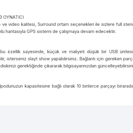
3 OYNATICI
e video kalitesi, Surround ortam seçenekleri ile sizlere full sterio
ü haritasıyla GPS sistemi de çalışmaya devam edecektir.
u özellik sayesinde, küçük ve maliyeti düşük bir USB ünitesi
lir, isterseniz slayt show yapabilirsiniz. Bağlantı için gereken parç
iskinizi gerektiğinde çıkararak bilgisayarınızdan güncelleyebilirsini
Ipodunuzun kapasitesine bağlı olarak 10 binlerce parçayı birarad