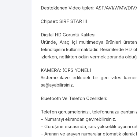
Desteklenen Video tipleri: ASF/AVI/WMV/DIV
Chipset: SIRF STAR III
Digital HD Görüntü Kalitesi
Üründe, Araç içi multimedya ürünleri ürete
teknolojisini kullanılmaktadır. Resimlerde HD o
izlerken, netlikten ödün vermek zorunda olduğu
KAMERA: (OPSİYONEL)
Sisteme ilave edilecek bir geri vites kamera
sağlayabilirsiniz.
Bluetooth Ve Telefon Özellikleri:
Telefon görüşmelerinizi, telefonunuzu çantanız
– Numarayı ekrandan çevirebilirsiniz.
– Görüşme esnasında, ses yükseklik ayarını cih
– Aranan ve arayan numaralar otomatik olarak kay