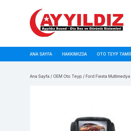
Skip
to
content
ANA SAYFA
HAKKIMIZDA
OTO TEYP TAMIR
Ana Sayfa
/
OEM Oto Teyp
/ Ford Fiesta Multimedy