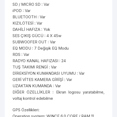
SD / MICRO SD : Var
iPOD : Var
BLUETOOTH : Var
KIZILÖTESİ : Var
DAHİLİ HAFIZA : Yok
SES ÇIKIŞ GÜCÜ : 4 X 45w
SUBWOOFER OUT : Var
EQ MODU : 7 Değişik EQ Modu
RDS : Var
RADYO KANAL HAFIZASI : 24
TUŞ TAKIMI RENGİ : Var
DİREKSİYON KUMANDASI UYUMU : Var
GERİ VİTES KAMERA GİRİŞİ : Var
UZAKTAN KUMANDA : Var
DİĞER ÖZELLİKLER : Ekran logosu yaratabilme,
voltaj kontrol edebilme
GPS Özellikleri:
Operation system: WINCE 6.0 CORE / RAM 11