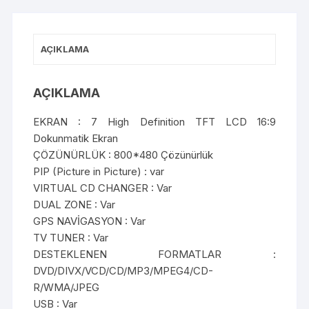
AÇIKLAMA
AÇIKLAMA
EKRAN : 7 High Definition TFT LCD 16:9
Dokunmatik Ekran
ÇÖZÜNÜRLÜK : 800*480 Çözünürlük
PIP (Picture in Picture) : var
VIRTUAL CD CHANGER : Var
DUAL ZONE : Var
GPS NAVİGASYON : Var
TV TUNER : Var
DESTEKLENEN FORMATLAR :
DVD/DIVX/VCD/CD/MP3/MPEG4/CD-
R/WMA/JPEG
USB : Var