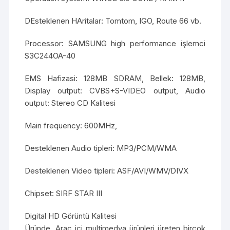
DEsteklenen HAritalar: Tomtom, IGO, Route 66 vb.
Processor: SAMSUNG high performance işlemci
S3C244OA-40
EMS Hafizasi: 128MB SDRAM, Bellek: 128MB,
Display output: CVBS+S-VIDEO output, Audio
output: Stereo CD Kalitesi
Main frequency: 600MHz,
Desteklenen Audio tipleri: MP3/PCM/WMA
Desteklenen Video tipleri: ASF/AVI/WMV/DIVX
Chipset: SIRF STAR III
Digital HD Görüntü Kalitesi
Üründe, Araç içi multimedya ürünleri üreten birçok