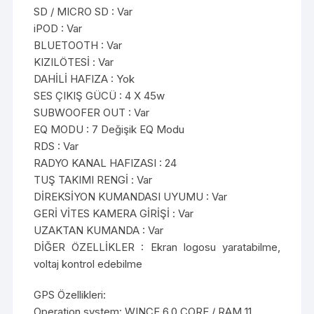
SD / MICRO SD : Var
iPOD : Var
BLUETOOTH : Var
KIZILÖTESİ : Var
DAHİLİ HAFIZA : Yok
SES ÇIKIŞ GÜCÜ : 4 X 45w
SUBWOOFER OUT : Var
EQ MODU : 7 Değişik EQ Modu
RDS : Var
RADYO KANAL HAFIZASI : 24
TUŞ TAKIMI RENGİ : Var
DİREKSİYON KUMANDASI UYUMU : Var
GERİ VİTES KAMERA GİRİŞİ : Var
UZAKTAN KUMANDA : Var
DİĞER ÖZELLİKLER : Ekran logosu yaratabilme,
voltaj kontrol edebilme
GPS Özellikleri:
Operation system: WINCE 6.0 CORE / RAM 11