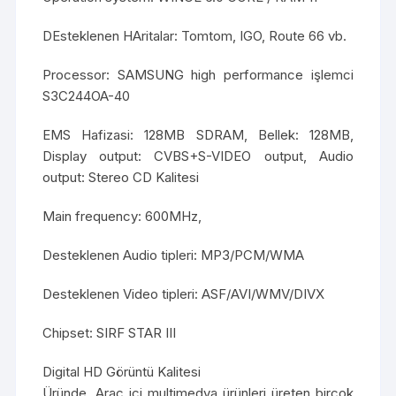
DEsteklenen HAritalar: Tomtom, IGO, Route 66 vb.
Processor: SAMSUNG high performance işlemci
S3C244OA-40
EMS Hafizasi: 128MB SDRAM, Bellek: 128MB,
Display output: CVBS+S-VIDEO output, Audio
output: Stereo CD Kalitesi
Main frequency: 600MHz,
Desteklenen Audio tipleri: MP3/PCM/WMA
Desteklenen Video tipleri: ASF/AVI/WMV/DIVX
Chipset: SIRF STAR III
Digital HD Görüntü Kalitesi
Üründe, Araç içi multimedya ürünleri üreten birçok