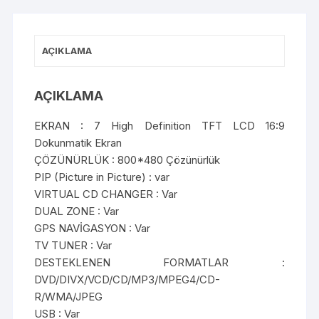
AÇIKLAMA
AÇIKLAMA
EKRAN : 7 High Definition TFT LCD 16:9
Dokunmatik Ekran
ÇÖZÜNÜRLÜK : 800*480 Çözünürlük
PIP (Picture in Picture) : var
VIRTUAL CD CHANGER : Var
DUAL ZONE : Var
GPS NAVİGASYON : Var
TV TUNER : Var
DESTEKLENEN FORMATLAR :
DVD/DIVX/VCD/CD/MP3/MPEG4/CD-
R/WMA/JPEG
USB : Var