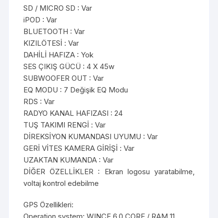
SD / MICRO SD : Var
iPOD : Var
BLUETOOTH : Var
KIZILÖTESİ : Var
DAHİLİ HAFIZA : Yok
SES ÇIKIŞ GÜCÜ : 4 X 45w
SUBWOOFER OUT : Var
EQ MODU : 7 Değişik EQ Modu
RDS : Var
RADYO KANAL HAFIZASI : 24
TUŞ TAKIMI RENGİ : Var
DİREKSİYON KUMANDASI UYUMU : Var
GERİ VİTES KAMERA GİRİŞİ : Var
UZAKTAN KUMANDA : Var
DİĞER ÖZELLİKLER : Ekran logosu yaratabilme,
voltaj kontrol edebilme
GPS Özellikleri:
Operation system: WINCE 6.0 CORE / RAM 11