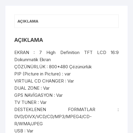
AÇIKLAMA
AÇIKLAMA
EKRAN : 7 High Definition TFT LCD 16:9
Dokunmatik Ekran
ÇÖZÜNÜRLÜK : 800*480 Çözünürlük
PIP (Picture in Picture) : var
VIRTUAL CD CHANGER : Var
DUAL ZONE : Var
GPS NAVİGASYON : Var
TV TUNER : Var
DESTEKLENEN FORMATLAR :
DVD/DIVX/VCD/CD/MP3/MPEG4/CD-
R/WMA/JPEG
USB : Var