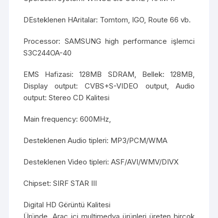
DEsteklenen HAritalar: Tomtom, IGO, Route 66 vb.
Processor: SAMSUNG high performance işlemci
S3C244OA-40
EMS Hafizasi: 128MB SDRAM, Bellek: 128MB,
Display output: CVBS+S-VIDEO output, Audio
output: Stereo CD Kalitesi
Main frequency: 600MHz,
Desteklenen Audio tipleri: MP3/PCM/WMA
Desteklenen Video tipleri: ASF/AVI/WMV/DIVX
Chipset: SIRF STAR III
Digital HD Görüntü Kalitesi
Üründe, Araç içi multimedya ürünleri üreten birçok