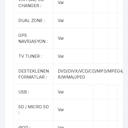
Var
CHANGER :
DUAL ZONE :
Var
GPS
Var
NAVİGASYON :
TV TUNER :
Var
DESTEKLENEN
DVD/DIVX/VCD/CD/MP3/MPEG4/C
FORMATLAR :
R/WMA/JPEG
USB :
Var
SD / MICRO SD
Var
:
iPOD :
Var