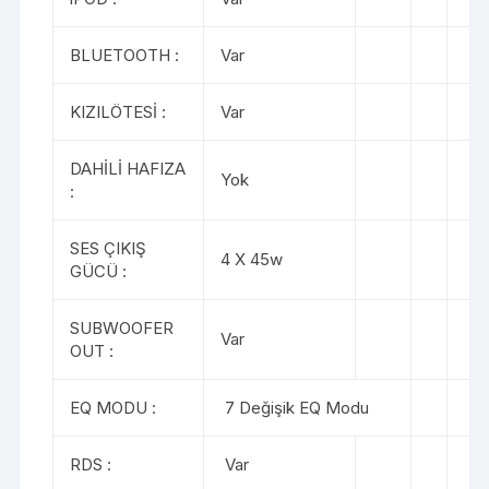
BLUETOOTH :
Var
KIZILÖTESİ :
Var
DAHİLİ HAFIZA
Yok
:
SES ÇIKIŞ
4 X 45w
GÜCÜ :
SUBWOOFER
Var
OUT :
EQ MODU :
7 Değişik EQ Modu
RDS :
Var