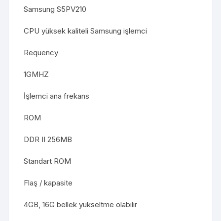
Samsung S5PV210
CPU yüksek kaliteli Samsung işlemci
Requency
1GMHZ
İşlemci ana frekans
ROM
DDR II 256MB
Standart ROM
Flaş / kapasite
4GB, 16G bellek yükseltme olabilir