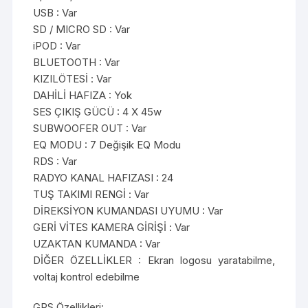
USB : Var
SD / MICRO SD : Var
iPOD : Var
BLUETOOTH : Var
KIZILÖTESİ : Var
DAHİLİ HAFIZA : Yok
SES ÇIKIŞ GÜCÜ : 4 X 45w
SUBWOOFER OUT : Var
EQ MODU : 7 Değişik EQ Modu
RDS : Var
RADYO KANAL HAFIZASI : 24
TUŞ TAKIMI RENGİ : Var
DİREKSİYON KUMANDASI UYUMU : Var
GERİ VİTES KAMERA GİRİŞİ : Var
UZAKTAN KUMANDA : Var
DİĞER ÖZELLİKLER : Ekran logosu yaratabilme,
voltaj kontrol edebilme
GPS Özellikleri: