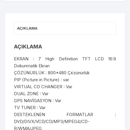
AÇIKLAMA
AÇIKLAMA
EKRAN : 7 High Definition TFT LCD 16:9
Dokunmatik Ekran
ÇÖZÜNÜRLÜK : 800*480 Çözünürlük
PIP (Picture in Picture) : var
VIRTUAL CD CHANGER : Var
DUAL ZONE : Var
GPS NAVİGASYON : Var
TV TUNER : Var
DESTEKLENEN FORMATLAR :
DVD/DIVX/VCD/CD/MP3/MPEG4/CD-
R/WMA/JPEG