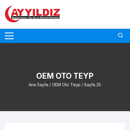
Skip
to
content
OEM OTO TEYP
Ana Sayfa
/
OEM Oto Teyp
/ Sayfa 25