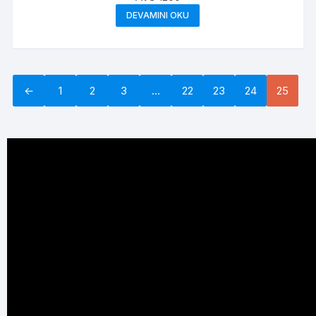
DEVAMINI OKU
←
1
2
3
…
22
23
24
25